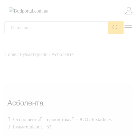
Пошук
Home
/
Будматеріали
/ Асболента
Асболента
Оголошення
5 років тому
OOOUkrstarlines
Будматеріали
53