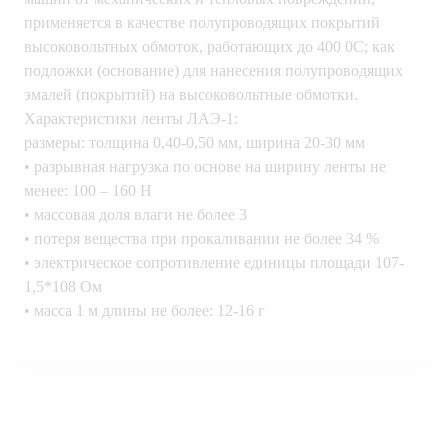
применяется в качестве полупроводящих покрытий
высоковольтных обмоток, работающих до 400 0С; как
подложки (основание) для нанесения полупроводящих
эмалей (покрытий) на высоковольтные обмотки.
Характеристики ленты ЛАЭ-1:
размеры: толщина 0,40-0,50 мм, ширина 20-30 мм
• разрывная нагрузка по основе на ширину ленты не
менее: 100 – 160 Н
• массовая доля влаги не более 3
• потеря вещества при прокаливании не более 34 %
• электрическое сопротивление единицы площади 107-
1,5*108 Ом
• масса 1 м длины не более: 12-16 г