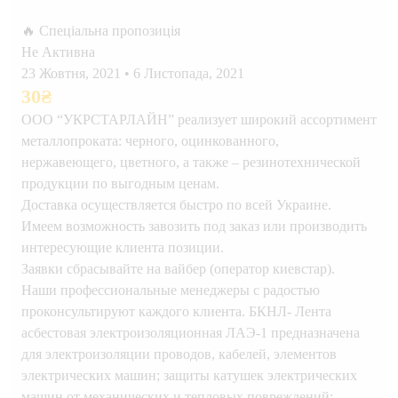
🔥 Спеціальна пропозиція
Не Активна
23 Жовтня, 2021
•
6 Листопада, 2021
30
₴
ООО “УКРСТАРЛАЙН” реализует широкий ассортимент
металлопроката: черного, оцинкованного,
нержавеющего, цветного, а также – резинотехнической
продукции по выгодным ценам.
Доставка осуществляется быстро по всей Украине.
Имеем возможность завозить под заказ или производить
интересующие клиента позиции.
Заявки сбрасывайте на вайбер (оператор киевстар).
Наши профессиональные менеджеры с радостью
проконсультируют каждого клиента. БКНЛ- Лента
асбестовая электроизоляционная ЛАЭ-1 предназначена
для электроизоляции проводов, кабелей, элементов
электрических машин; защиты катушек электрических
машин от механических и тепловых повреждений;