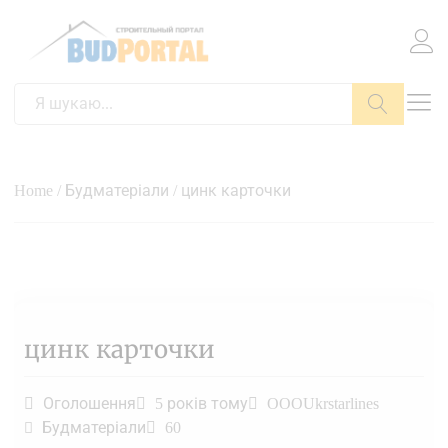
Пошук
Home
/
Будматеріали
/ цинк карточки
цинк карточки
Оголошення
5 років тому
OOOUkrstarlines
Будматеріали
60