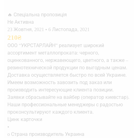
🔥 Спеціальна пропозиція
Не Активна
23 Жовтня, 2021
•
6 Листопада, 2021
210
₴
ООО “УКРСТАРЛАЙН” реализует широкий
ассортимент металлопроката: черного,
оцинкованного, нержавеющего, цветного, а также –
резинотехнической продукции по выгодным ценам.
Доставка осуществляется быстро по всей Украине.
Имеем возможность завозить под заказ или
производить интересующие клиента позиции.
Заявки сбрасывайте на вайбер (оператор киевстар).
Наши профессиональные менеджеры с радостью
проконсультируют каждого клиента.
Цинк карточки
•
o Страна производитель Украина