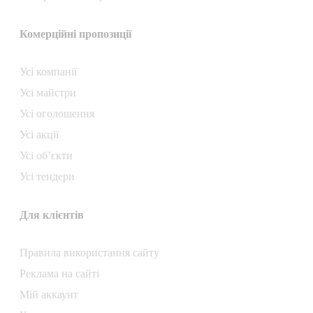
Комерційні пропозиції
Усі компанії
Усі майстри
Усі оголошення
Усі акції
Усі об’єкти
Усі тендери
Для клієнтів
Правила використання сайту
Реклама на сайті
Мій аккаунт