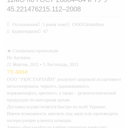
45.221476215.112–2008
Оголошення
5 років тому
OOOUkrstarlines
Будматеріали
67
🔥 Спеціальна пропозиція
Не Активна
22 Жовтня, 2021
•
5 Листопада, 2021
79 400
₴
ООО “УКРСТАРЛАЙН” реализует широкий ассортимент
металлопроката: черного, оцинкованного,
нержавеющего, цветного, а также – резинотехнической
продукции по выгодным ценам.
Доставка осуществляется быстро по всей Украине.
Имеем возможность завозить под заказ или производить
интересующие клиента позиции.
Заявки сбрасывайте на вайбер (оператор киевстар).