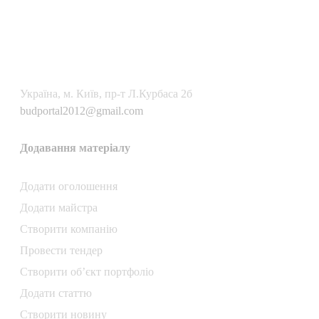
Українa, м. Київ, пр-т Л.Курбаса 2б
budportal2012@gmail.com
Додавання матеріалу
Додати oголошення
Додати майстра
Створити компанiю
Провести тендер
Створити об’єкт портфоліо
Додати статтю
Створити новину