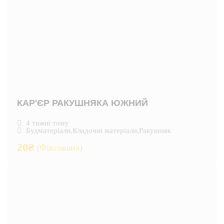
КАР'ЄР РАКУШНЯКА ЮЖНИЙ
4 тижні тому
Будматеріали
,
Кладочні матеріали
,
Ракушняк
20
₴
(Фіксована)