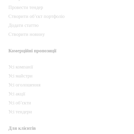
Провести тендер
Створити об’єкт портфоліо
Додати статтю
Створити новину
Комерційні пропозиції
Усі компанії
Усі майстри
Усі оголошення
Усі акції
Усі об’єкти
Усі тендери
Для клієнтів