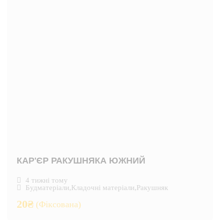
КАР'ЄР РАКУШНЯКА ЮЖНИЙ
4 тижні тому
Будматеріали
,
Кладочні матеріали
,
Ракушняк
20
₴
(Фіксована)