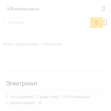
Пошук
Home
/
Будматеріали
/ Электронит
Электронит
Оголошення
5 років тому
OOOUkrstarlines
Будматеріали
56