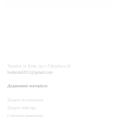
Українa, м. Київ, пр-т Л.Курбаса 2б
budportal2012@gmail.com
Додавання матеріалу
Додати oголошення
Додати майстра
Створити компанiю