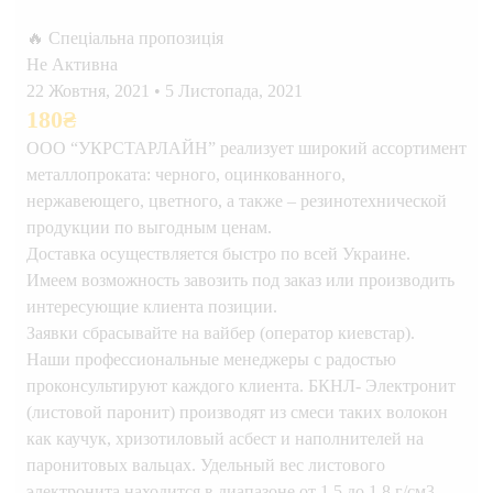
🔥 Спеціальна пропозиція
Не Активна
22 Жовтня, 2021
•
5 Листопада, 2021
180
₴
ООО “УКРСТАРЛАЙН” реализует широкий ассортимент
металлопроката: черного, оцинкованного,
нержавеющего, цветного, а также – резинотехнической
продукции по выгодным ценам.
Доставка осуществляется быстро по всей Украине.
Имеем возможность завозить под заказ или производить
интересующие клиента позиции.
Заявки сбрасывайте на вайбер (оператор киевстар).
Наши профессиональные менеджеры с радостью
проконсультируют каждого клиента. БКНЛ- Электронит
(листовой паронит) производят из смеси таких волокон
как каучук, хризотиловый асбест и наполнителей на
паронитовых вальцах. Удельный вес листового
электронита находится в диапазоне от 1,5 до 1,8 г/см3.