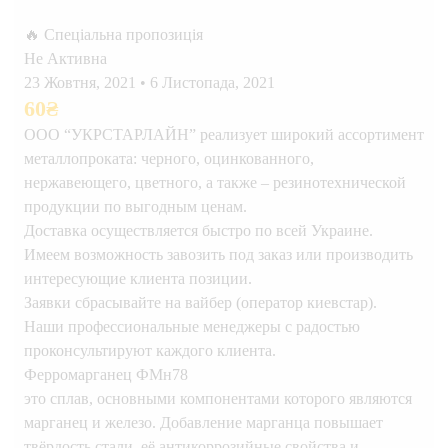
🔥 Спеціальна пропозиція
Не Активна
23 Жовтня, 2021
•
6 Листопада, 2021
60
₴
ООО “УКРСТАРЛАЙН” реализует широкий ассортимент
металлопроката: черного, оцинкованного,
нержавеющего, цветного, а также – резинотехнической
продукции по выгодным ценам.
Доставка осуществляется быстро по всей Украине.
Имеем возможность завозить под заказ или производить
интересующие клиента позиции.
Заявки сбрасывайте на вайбер (оператор киевстар).
Наши профессиональные менеджеры с радостью
проконсультируют каждого клиента.
Ферромарганец ФМн78
это сплав, основными компонентами которого являются
марганец и железо. Добавление марганца повышает
твёрдость стали, её антикоррозийные свойства и