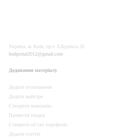
Українa, м. Київ, пр-т Л.Курбаса 2б
budportal2012@gmail.com
Додавання матеріалу
Додати oголошення
Додати майстра
Створити компанiю
Провести тендер
Створити об’єкт портфоліо
Додати статтю