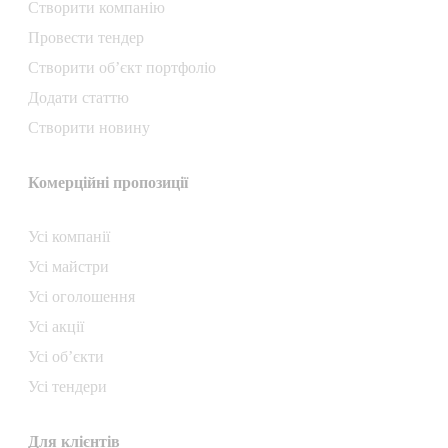
Створити компанiю
Провести тендер
Створити об’єкт портфоліо
Додати статтю
Створити новину
Комерційні пропозиції
Усі компанії
Усі майстри
Усі оголошення
Усі акції
Усі об’єкти
Усі тендери
Для клієнтів