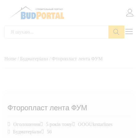
Пошук
Home
/
Будматеріали
/ Фторопласт лента ФУМ
Фторопласт лента ФУМ
Оголошення
5 років тому
OOOUkrstarlines
Будматеріали
56