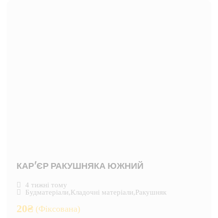
КАР'ЄР РАКУШНЯКА ЮЖНИЙ
4 тижні тому
Будматеріали
,
Кладочні матеріали
,
Ракушняк
20
₴
(Фіксована)