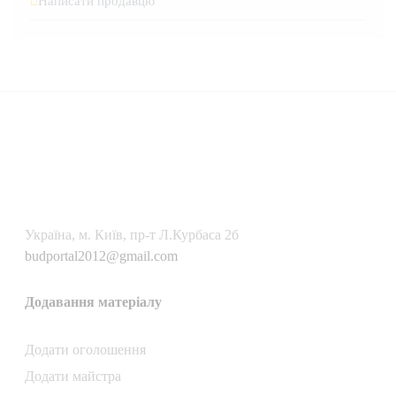
Написати продавцю
Українa, м. Київ, пр-т Л.Курбаса 2б
budportal2012@gmail.com
Додавання матеріалу
Додати oголошення
Додати майстра