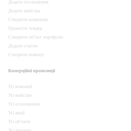
Додати oголошення
Додати майстра
Створити компанiю
Провести тендер
Створити об’єкт портфоліо
Додати статтю
Створити новину
Комерційні пропозиції
Усі компанії
Усі майстри
Усі оголошення
Усі акції
Усі об’єкти
Усі тендери