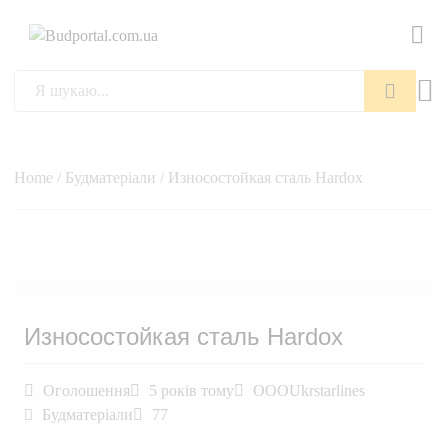
Пошук
Home
/
Будматеріали
/ Износостойкая сталь Hardox
Износостойкая сталь Hardox
Оголошення
5 років тому
OOOUkrstarlines
Будматеріали
77