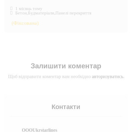
1 місяць тому
Бетон
,
Будматеріали
,
Панелі перекриття
(Фіксована)
Залишити коментар
Щоб відправити коментар вам необхідно
авторизуватись
.
Контакти
OOOUkrstarlines