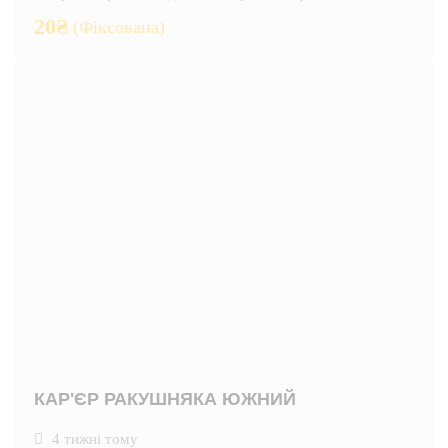
20
₴
(Фіксована)
КАР'ЄР РАКУШНЯКА ЮЖНИЙ
4 тижні тому