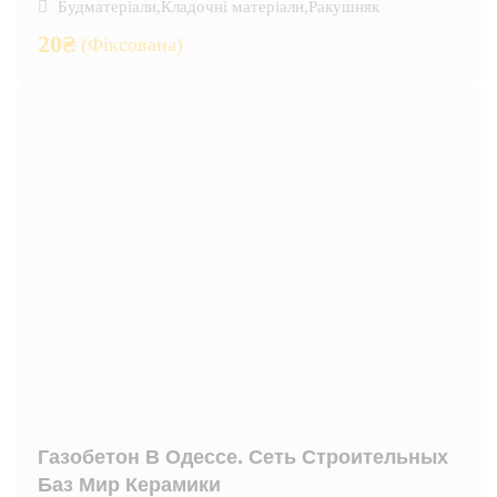
Будматеріали
,
Кладочні матеріали
,
Ракушняк
20
₴
(Фіксована)
Газобетон В Одессе. Сеть Строительных
Баз Мир Керамики