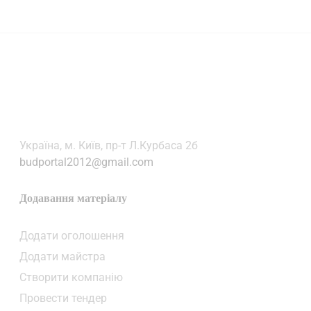
Українa, м. Київ, пр-т Л.Курбаса 2б
budportal2012@gmail.com
Додавання матеріалу
Додати oголошення
Додати майстра
Створити компанiю
Провести тендер