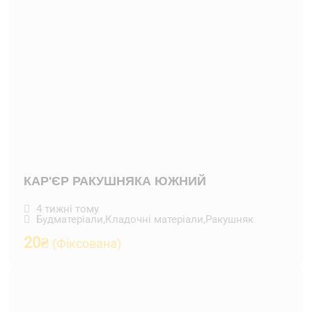
КАР'ЄР РАКУШНЯКА ЮЖНИЙ
4 тижні тому
Будматеріали
,
Кладочні матеріали
,
Ракушняк
20
₴
(Фіксована)