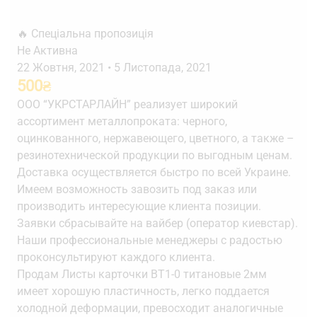
🔥 Спеціальна пропозиція
Не Активна
22 Жовтня, 2021
•
5 Листопада, 2021
500
₴
ООО “УКРСТАРЛАЙН” реализует широкий
ассортимент металлопроката: черного,
оцинкованного, нержавеющего, цветного, а также –
резинотехнической продукции по выгодным ценам.
Доставка осуществляется быстро по всей Украине.
Имеем возможность завозить под заказ или
производить интересующие клиента позиции.
Заявки сбрасывайте на вайбер (оператор киевстар).
Наши профессиональные менеджеры с радостью
проконсультируют каждого клиента.
Продам Листы карточки ВТ1-0 титановые 2мм
имеет хорошую пластичность, легко поддается
холодной деформации, превосходит аналогичные