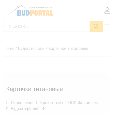
Пошук
Home
/
Будматеріали
/ Карточки титановые
Карточки титановые
Оголошення
5 років тому
OOOUkrstarlines
Будматеріали
49