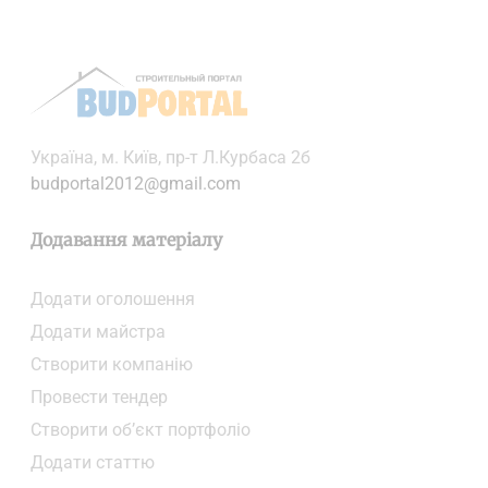
Українa, м. Київ, пр-т Л.Курбаса 2б
budportal2012@gmail.com
Додавання матеріалу
Додати oголошення
Додати майстра
Створити компанiю
Провести тендер
Створити об’єкт портфоліо
Додати статтю