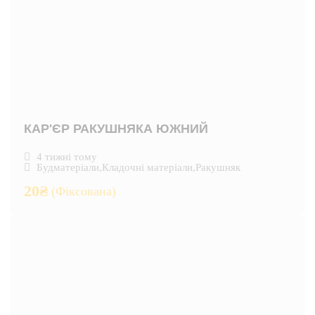
КАР'ЄР РАКУШНЯКА ЮЖНИЙ
4 тижні тому
Будматеріали
,
Кладочні матеріали
,
Ракушняк
20
₴
(Фіксована)