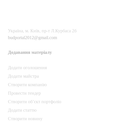
Українa, м. Київ, пр-т Л.Курбаса 2б
budportal2012@gmail.com
Додавання матеріалу
Додати oголошення
Додати майстра
Створити компанiю
Провести тендер
Створити об’єкт портфоліо
Додати статтю
Створити новину