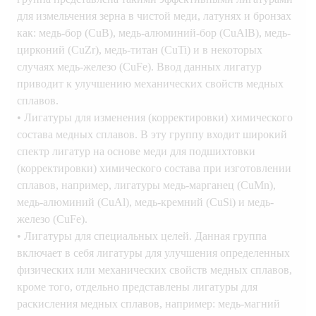
для измельчения зерна в чистой меди, латунях и бронзах
как: медь-бор (CuB), медь-алюминий-бор (CuAlB), медь-
цирконий (CuZr), медь-титан (CuTi) и в некоторых
случаях медь-железо (CuFe). Ввод данных лигатур
приводит к улучшению механических свойств медных
сплавов.
• Лигатуры для изменения (корректировки) химического
состава медных сплавов. В эту группу входит широкий
спектр лигатур на основе меди для подшихтовки
(корректировки) химического состава при изготовлении
сплавов, например, лигатуры медь-марганец (CuMn),
медь-алюминий (CuAl), медь-кремний (CuSi) и медь-
железо (CuFe).
• Лигатуры для специальных целей. Данная группа
включает в себя лигатуры для улучшения определенных
физических или механических свойств медных сплавов,
кроме того, отдельно представлены лигатуры для
раскисления медных сплавов, например: медь-магний