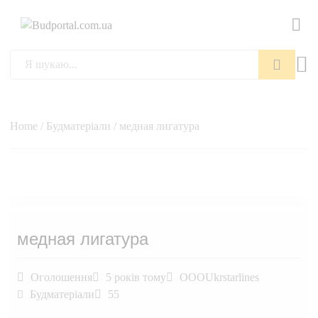
Пошук
Home
/
Будматеріали
/ медная лигатура
медная лигатура
Оголошення
5 років тому
OOOUkrstarlines
Будматеріали
55