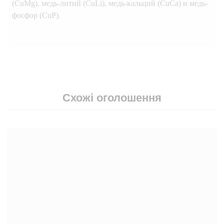
(CuMg), медь-литий (CuLi), медь-кальций (CuCa) и медь-
фосфор (CuP).
Схожі оголошення