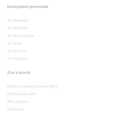
Комерційні пропозиції
Усі компанії
Усі майстри
Усі оголошення
Усі акції
Усі об’єкти
Усі тендери
Для клієнтів
Правила використання сайту
Реклама на сайті
Мій аккаунт
Контакти