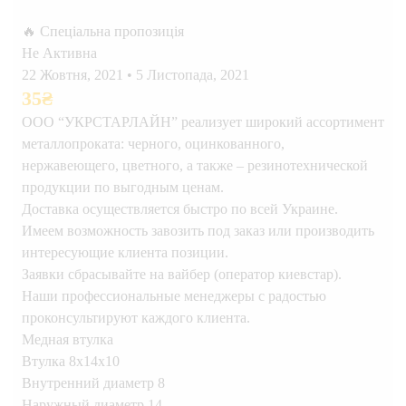
🔥 Спеціальна пропозиція
Не Активна
22 Жовтня, 2021
•
5 Листопада, 2021
35
₴
ООО “УКРСТАРЛАЙН” реализует широкий ассортимент
металлопроката: черного, оцинкованного,
нержавеющего, цветного, а также – резинотехнической
продукции по выгодным ценам.
Доставка осуществляется быстро по всей Украине.
Имеем возможность завозить под заказ или производить
интересующие клиента позиции.
Заявки сбрасывайте на вайбер (оператор киевстар).
Наши профессиональные менеджеры с радостью
проконсультируют каждого клиента.
Медная втулка
Втулка 8x14x10
Внутренний диаметр 8
Наружный диаметр 14