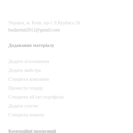
Українa, м. Київ, пр-т Л.Курбаса 2б
budportal2012@gmail.com
Додавання матеріалу
Додати oголошення
Додати майстра
Створити компанiю
Провести тендер
Створити об’єкт портфоліо
Додати статтю
Створити новину
Комерційні пропозиції