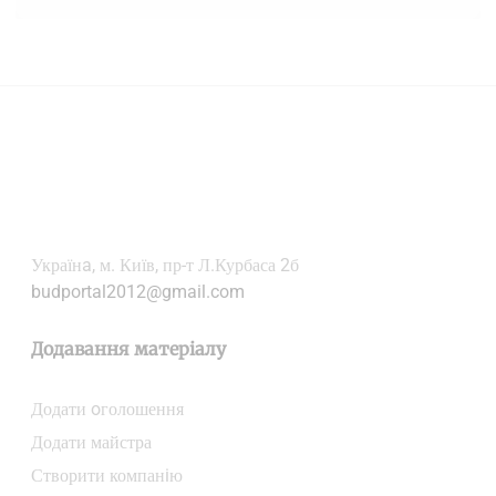
Українa, м. Київ, пр-т Л.Курбаса 2б
budportal2012@gmail.com
Додавання матеріалу
Додати oголошення
Додати майстра
Створити компанiю