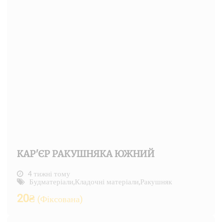
КАР'ЄР РАКУШНЯКА ЮЖНИЙ
4 тижні тому
Будматеріали
,
Кладочні матеріали
,
Ракушняк
20
₴
(Фіксована)