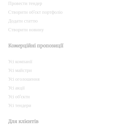
Провести тендер
Створити об’єкт портфоліо
Додати статтю
Створити новину
Комерційні пропозиції
Усі компанії
Усі майстри
Усі оголошення
Усі акції
Усі об’єкти
Усі тендери
Для клієнтів