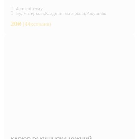
4 тижні тому
Будматеріали
,
Кладочні матеріали
,
Ракушняк
20
₴
(Фіксована)