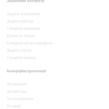
Додавання матеріалу
Додати oголошення
Додати майстра
Створити компанiю
Провести тендер
Створити об’єкт портфоліо
Додати статтю
Створити новину
Комерційні пропозиції
Усі компанії
Усі майстри
Усі оголошення
Усі акції