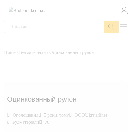
Пошук
Home
/
Будматеріали
/ Оцинкованный рулон
Оцинкованный рулон
Оголошення
5 років тому
OOOUkrstarlines
Будматеріали
78