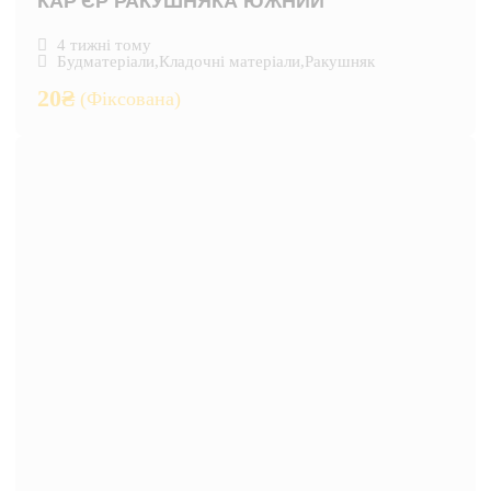
КАР'ЄР РАКУШНЯКА ЮЖНИЙ
4 тижні тому
Будматеріали
,
Кладочні матеріали
,
Ракушняк
20
₴
(Фіксована)