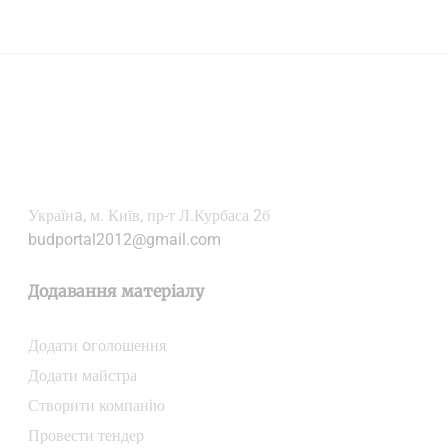
Українa, м. Київ, пр-т Л.Курбаса 2б
budportal2012@gmail.com
Додавання матеріалу
Додати oголошення
Додати майстра
Створити компанiю
Провести тендер