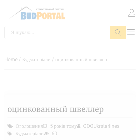
Пошук
Home
/
Будматеріали
/ оцинкованный швеллер
оцинкованный швеллер
Оголошення
5 років тому
OOOUkrstarlines
Будматеріали
60