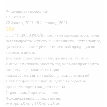
🔥 Спеціальна пропозиція
Не Активна
22 Жовтня, 2021
•
5 Листопада, 2021
35
₴
ООО “УКРСТАРЛАЙН” реализует широкий ассортимент
металлопроката: черного, оцинкованного, нержавеющего,
цветного, а также – резинотехнической продукции по
выгодным ценам.
Доставка осуществляется быстро по всей Украине.
Имеем возможность завозить под заказ или производить
интересующие клиента позиции.
Заявки сбрасывайте на вайбер (оператор киевстар).
Наши профессиональные менеджеры с радостью
проконсультируют каждого клиента.
Строительный профиль, швеллер
Холоднокатаный, оцинкованный.
Размеры 45 мм х 155 мм х 45 мм