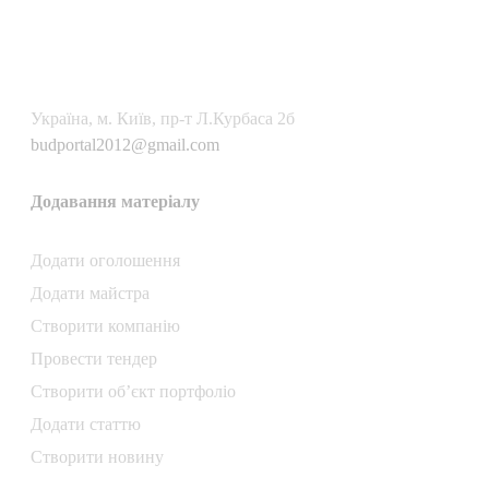
Українa, м. Київ, пр-т Л.Курбаса 2б
budportal2012@gmail.com
Додавання матеріалу
Додати oголошення
Додати майстра
Створити компанiю
Провести тендер
Створити об’єкт портфоліо
Додати статтю
Створити новину