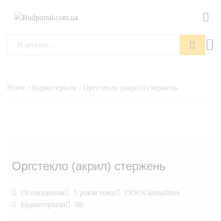
Пошук
Home
/
Будматеріали
/ Оргстекло (акрил) стержень
Оргстекло (акрил) стержень
Оголошення
5 років тому
OOOUkrstarlines
Будматеріали
88