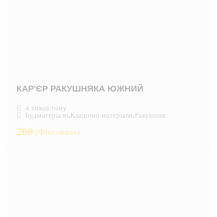
КАР'ЄР РАКУШНЯКА ЮЖНИЙ
4 тижні тому
Будматеріали
,
Кладочні матеріали
,
Ракушняк
20
₴
(Фіксована)