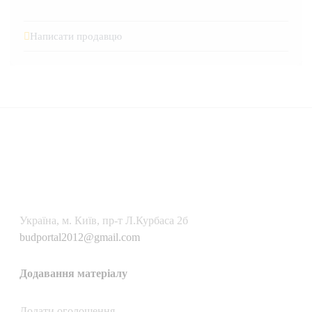
Написати продавцю
Українa, м. Київ, пр-т Л.Курбаса 2б
budportal2012@gmail.com
Додавання матеріалу
Додати oголошення