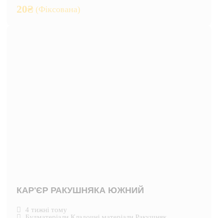
20
₴
(Фіксована)
КАР'ЄР РАКУШНЯКА ЮЖНИЙ
4 тижні тому
Будматеріали
,
Кладочні матеріали
,
Ракушняк