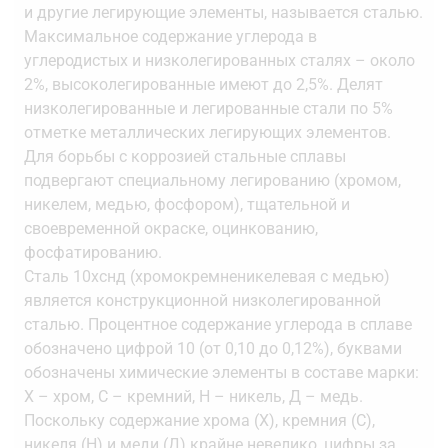
и другие легирующие элементы, называется сталью.
Максимальное содержание углерода в
углеродистых и низколегированных сталях – около
2%, высоколегированные имеют до 2,5%. Делят
низколегированные и легированные стали по 5%
отметке металлических легирующих элементов.
Для борьбы с коррозией стальные сплавы
подвергают специальному легированию (хромом,
никелем, медью, фосфором), тщательной и
своевременной окраске, оцинкованию,
фосфатированию.
Сталь 10хснд (хромокремненикелевая с медью)
является конструкционной низколегированной
сталью. Процентное содержание углерода в сплаве
обозначено цифрой 10 (от 0,10 до 0,12%), буквами
обозначены химические элементы в составе марки:
Х – хром, С – кремний, Н – никель, Д – медь.
Поскольку содержание хрома (Х), кремния (С),
никеля (Н) и меди (Д) крайне невелико, цифры за