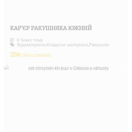
КАР'ЄР РАКУШНЯКА ЮЖНИЙ
4 тижні тому
Будматеріали
,
Кладочні матеріали
,
Ракушняк
20
₴
(Фіксована)