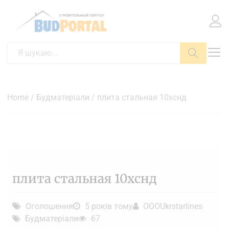
Пошук
Home
/
Будматеріали
/ плита стальная 10хснд
плита стальная 10хснд
Оголошення
5 років тому
OOOUkrstarlines
Будматеріали
67