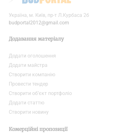
Українa, м. Київ, пр-т Л.Курбаса 2б
budportal2012@gmail.com
Додавання матеріалу
Додати oголошення
Додати майстра
Створити компанiю
Провести тендер
Створити об’єкт портфоліо
Додати статтю
Створити новину
Комерційні пропозиції