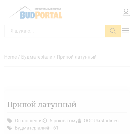
Пошук
Home
/
Будматеріали
/ Припой латунный
Припой латунный
Оголошення
5 років тому
OOOUkrstarlines
Будматеріали
61