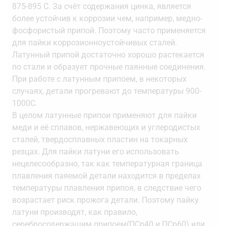
875-895 С. За счёт содержания цинка, является
более устойчив к коррозии чем, например, медно-
фосфористый припой. Поэтому часто применяется
для пайки коррозионноустойчивых сталей.
Латунный припой достаточно хорошо растекается
по стали и образует прочные паянные соединения.
При работе с латунным припоем, в некоторых
случаях, детали прогревают до температуры 900-
1000С.
В целом латунные припои применяют для пайки
меди и её сплавов, нержавеющих и углеродистых
сталей, твердосплавных пластин на токарных
резцах. Для пайки латуни его использовать
нецелесообразно, так как температурная граница
плавления паяемой детали находится в пределах
температуры плавления припоя, в следствие чего
возрастает риск прожога детали. Поэтому пайку
латуни производят, как правило,
серебросодержащим припоем(ПСр40 и ПСр60) или