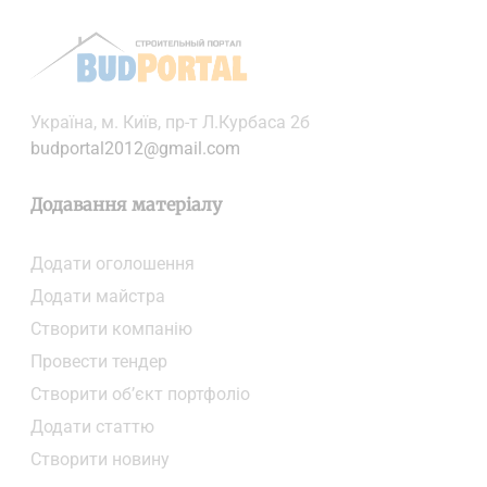
Українa, м. Київ, пр-т Л.Курбаса 2б
budportal2012@gmail.com
Додавання матеріалу
Додати oголошення
Додати майстра
Створити компанiю
Провести тендер
Створити об’єкт портфоліо
Додати статтю
Створити новину