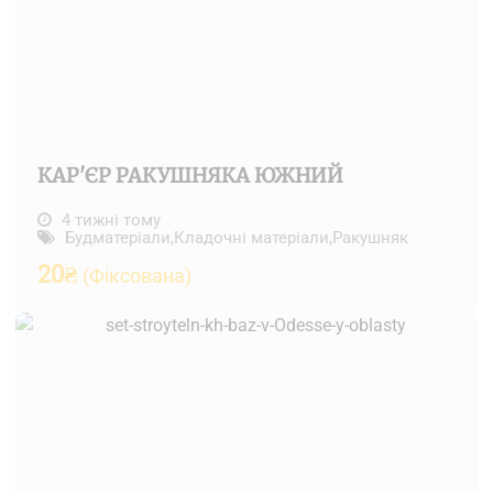
КАР'ЄР РАКУШНЯКА ЮЖНИЙ
4 тижні тому
Будматеріали
,
Кладочні матеріали
,
Ракушняк
20
₴
(Фіксована)