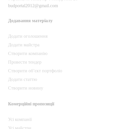
budportal2012@gmail.com
Додавання матеріалу
Додати oголошення
Додати майстра
Створити компанiю
Провести тендер
Створити об’єкт портфоліо
Додати статтю
Створити новину
Комерційні пропозиції
Усі компанії
Усі майстри