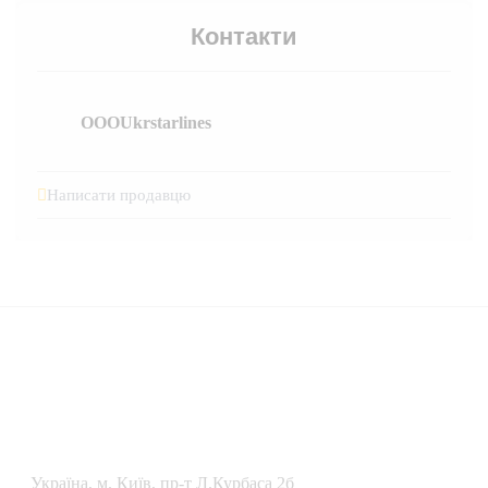
Контакти
OOOUkrstarlines
Написати продавцю
Українa, м. Київ, пр-т Л.Курбаса 2б