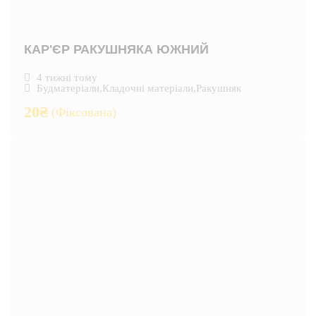
КАР'ЄР РАКУШНЯКА ЮЖНИЙ
4 тижні тому
Будматеріали
,
Кладочні матеріали
,
Ракушняк
20
₴
(Фіксована)