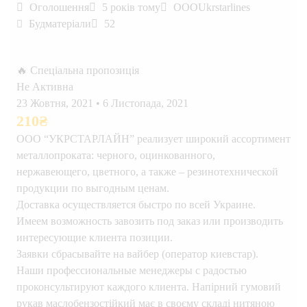
Оголошення
5 років тому
OOOUkrstarlines
Будматеріали
52
🔥 Спеціальна пропозиція
Не Активна
23 Жовтня, 2021
•
6 Листопада, 2021
210
₴
ООО “УКРСТАРЛАЙН” реализует широкий ассортимент
металлопроката: черного, оцинкованного,
нержавеющего, цветного, а также – резинотехнической
продукции по выгодным ценам.
Доставка осуществляется быстро по всей Украине.
Имеем возможность завозить под заказ или производить
интересующие клиента позиции.
Заявки сбрасывайте на вайбер (оператор киевстар).
Наши профессиональные менеджеры с радостью
проконсультируют каждого клиента. Напірний гумовий
рукав маслобензостійкий має в своєму складі нитяною