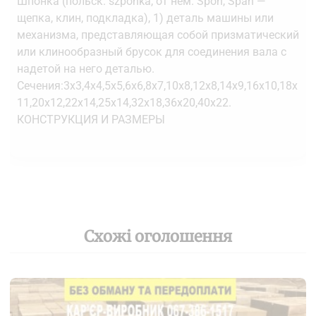
Шпонка (польск. szponka, от нем. Spon, Span —
щепка, клин, подкладка), 1) деталь машины или
механизма, представляющая собой призматический
или клинообразный брусок для соединения вала с
надетой на него деталью.
Сечения:3х3,4х4,5х5,6х6,8х7,10х8,12х8,14х9,16х10,18х
11,20х12,22х14,25х14,32х18,36х20,40х22.
КОНСТРУКЦИЯ И РАЗМЕРЫ
Схожі оголошення