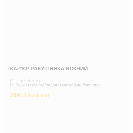
КАР'ЄР РАКУШНЯКА ЮЖНИЙ
4 тижні тому
Будматеріали
,
Кладочні матеріали
,
Ракушняк
20
₴
(Фіксована)