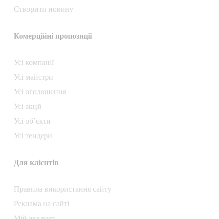
Створити новину
Комерційні пропозиції
Усі компанії
Усі майстри
Усі оголошення
Усі акції
Усі об’єкти
Усі тендери
Для клієнтів
Правила використання сайту
Реклама на сайті
Мій аккаунт