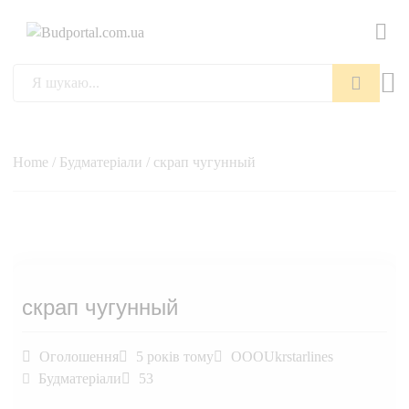
Пошук
Home
/
Будматеріали
/ скрап чугунный
скрап чугунный
Оголошення
5 років тому
OOOUkrstarlines
Будматеріали
53