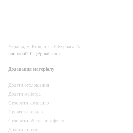
Українa, м. Київ, пр-т Л.Курбаса 2б
budportal2012@gmail.com
Додавання матеріалу
Додати oголошення
Додати майстра
Створити компанiю
Провести тендер
Створити об’єкт портфоліо
Додати статтю