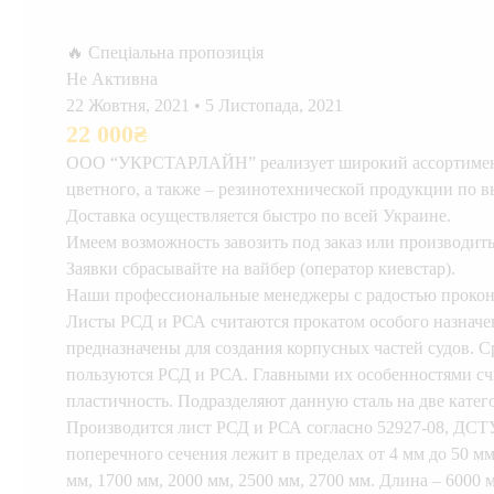
🔥 Спеціальна пропозиція
Не Активна
22 Жовтня, 2021
•
5 Листопада, 2021
22 000
₴
ООО “УКРСТАРЛАЙН” реализует широкий ассортимент 
цветного, а также – резинотехнической продукции по 
Доставка осуществляется быстро по всей Украине.
Имеем возможность завозить под заказ или производит
Заявки сбрасывайте на вайбер (оператор киевстар).
Наши профессиональные менеджеры с радостью прокон
Листы РСД и РСА считаются прокатом особого назначен
предназначены для создания корпусных частей судов. С
пользуются РСД и РСА. Главными их особенностями счи
пластичность. Подразделяют данную сталь на две кате
Производится лист РСД и РСА согласно 52927-08, ДСТ
поперечного сечения лежит в пределах от 4 мм до 50 
мм, 1700 мм, 2000 мм, 2500 мм, 2700 мм. Длина – 600