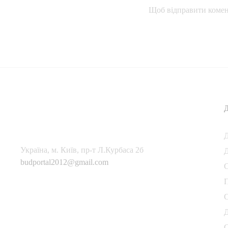
Щоб відправити комен
Українa, м. Київ, пр-т Л.Курбаса 2б
Д
budportal2012@gmail.com
П
С
Д