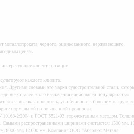
металлопроката: черного, оцинкованного, нержавеющего,
выгодным ценам.
ь интересующие клиента позиции.
сультируют каждого клиента.
ия. Другими словами это марки судостроительной стали, котор
реди всех сталей этого назначения наибольшей популярностью
таются: высокая прочность, устойчивость к большим нагрузкам
гории: нормальной и повышенной прочности.
У 10163-2:2004 и ГОСТ 5521-93. горячектанным методом. Толщи
мм. Самыми распространенными ширинами считаются: 1500 мм, 1
0 мм, 8000 мм, 12 000 мм. Компания ООО “Абсолют Металл”