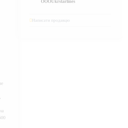
OOOUkrstarlines
Написати продавцю
ые
,
на
600