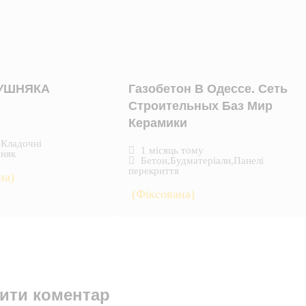
КУШНЯКА
Газобетон В Одессе. Сеть
Строительных Баз Мир
Керамики
,
Кладочні
1 місяць тому
няк
Бетон
,
Будматеріали
,
Панелі
перекриття
на)
(Фіксована)
ити коментар