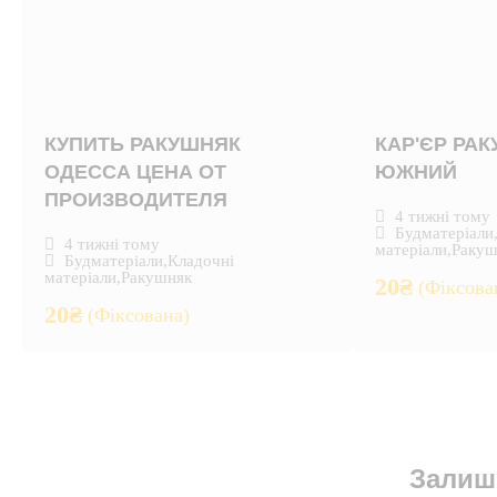
КУПИТЬ РАКУШНЯК
КАР'ЄР РА
ОДЕССА ЦЕНА ОТ
ЮЖНИЙ
ПРОИЗВОДИТЕЛЯ
4 тижні тому
Будматеріали
4 тижні тому
матеріали
,
Ракуш
Будматеріали
,
Кладочні
матеріали
,
Ракушняк
20
₴
(Фіксова
20
₴
(Фіксована)
Залиш