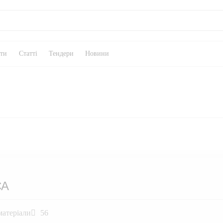
кти
Статті
Тендери
Новини
СА
матеріали
56