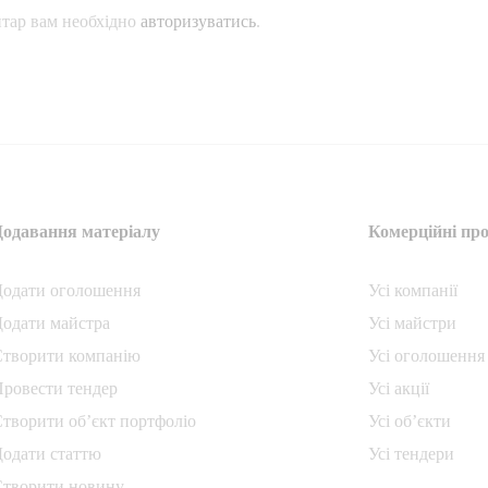
тар вам необхідно
авторизуватись
.
Додавання матеріалу
Комерційні про
Додати oголошення
Усі компанії
одати майстра
Усі майстри
Створити компанiю
Усі оголошення
ровести тендер
Усі акції
творити об’єкт портфоліо
Усі об’єкти
одати статтю
Усі тендери
Створити новину