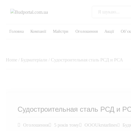
Головна
Компанії
Майстри
Оголошення
Акції
Об’є
Home
/
Будматеріали
/ Судостроительная сталь РСД и РСА
Судостроительная сталь РСД и Р
Оголошення
5 років тому
OOOUkrstarlines
Буд