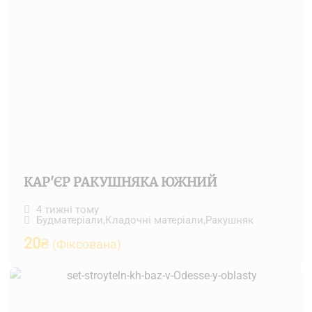
КАР'ЄР РАКУШНЯКА ЮЖНИЙ
4 тижні тому
Будматеріали
,
Кладочні матеріали
,
Ракушняк
20
₴
(Фіксована)