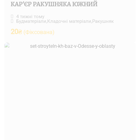
КАР'ЄР РАКУШНЯКА ЮЖНИЙ
4 тижні тому
Будматеріали
,
Кладочні матеріали
,
Ракушняк
20
₴
(Фіксована)