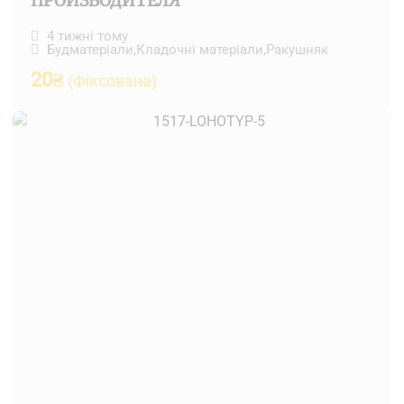
ПРОИЗВОДИТЕЛЯ
4 тижні тому
Будматеріали
,
Кладочні матеріали
,
Ракушняк
20
₴
(Фіксована)