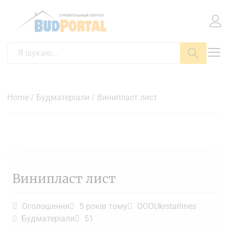
Пошук
Home
/
Будматеріали
/ Винипласт лист
Винипласт лист
Оголошення
5 років тому
OOOUkrstarlines
Будматеріали
51