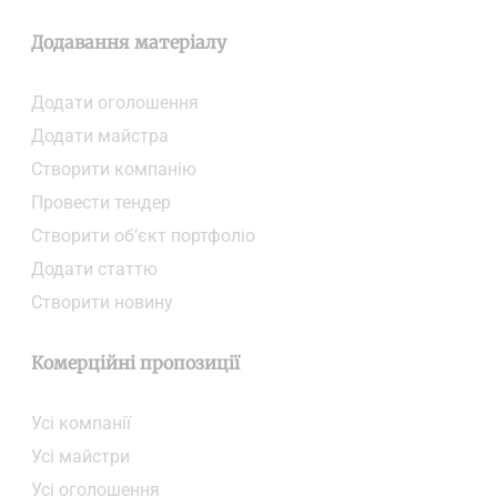
Додавання матеріалу
Додати oголошення
Додати майстра
Створити компанiю
Провести тендер
Створити об’єкт портфоліо
Додати статтю
Створити новину
Комерційні пропозиції
Усі компанії
Усі майстри
Усі оголошення