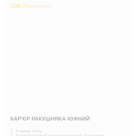
20
₴
(Фіксована)
КАР'ЄР РАКУШНЯКА ЮЖНИЙ
4 тижні тому
Будматеріали
,
Кладочні матеріали
,
Ракушняк