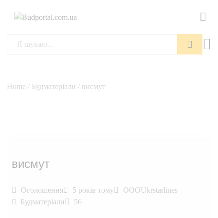
Пошук
Home
/
Будматеріали
/ висмут
висмут
Оголошення
5 років тому
OOOUkrstarlines
Будматеріали
56