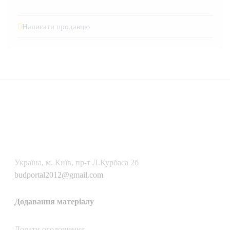
Написати продавцю
Українa, м. Київ, пр-т Л.Курбаса 2б
budportal2012@gmail.com
Додавання матеріалу
Додати oголошення