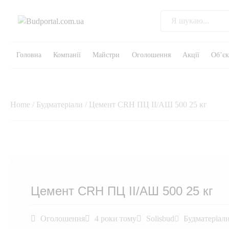
Головна
Компанії
Майстри
Оголошення
Акції
Об’є
Home
/
Будматеріали
/ Цемент CRH ПЦ II/АШ 500 25 кг
Цемент CRH ПЦ II/АШ 500 25 кг
Оголошення
4 роки тому
Solisbud
Будматеріал