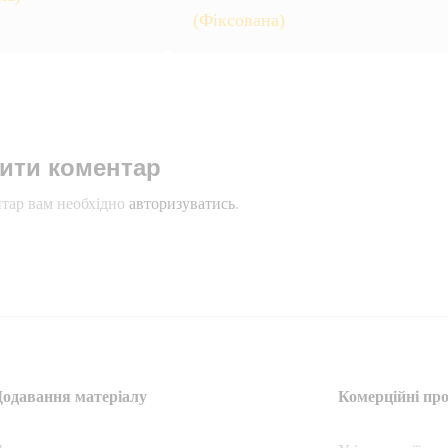
(Фіксована)
ити коментар
тар вам необхідно
авторизуватись
.
Додавання матеріалу
Комерційні про