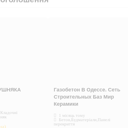
КУШНЯКА
Газобетон В Одессе. Сеть
Строительных Баз Мир
Керамики
,
Кладочні
1 місяць тому
няк
Бетон
,
Будматеріали
,
Панелі
перекриття
на)