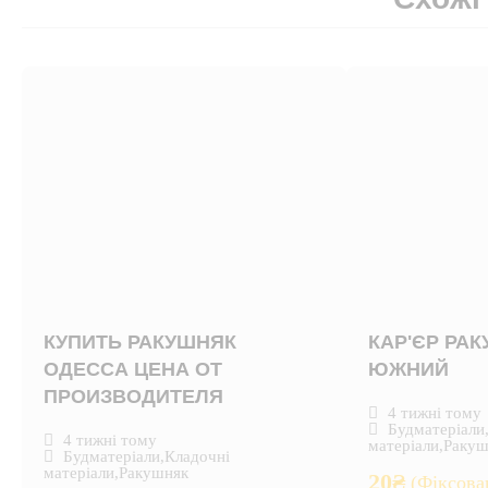
КУПИТЬ РАКУШНЯК
КАР'ЄР РА
ОДЕССА ЦЕНА ОТ
ЮЖНИЙ
ПРОИЗВОДИТЕЛЯ
4 тижні тому
Будматеріали
4 тижні тому
матеріали
,
Ракуш
Будматеріали
,
Кладочні
матеріали
,
Ракушняк
20
₴
(Фіксова