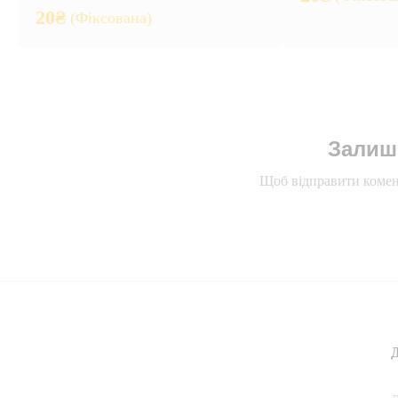
20
₴
(Фіксована)
Залиш
Щоб відправити комен