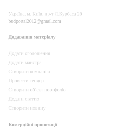
Українa, м. Київ, пр-т Л.Курбаса 2б
budportal2012@gmail.com
Додавання матеріалу
Додати oголошення
Додати майстра
Створити компанiю
Провести тендер
Створити об’єкт портфоліо
Додати статтю
Створити новину
Комерційні пропозиції