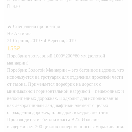
430
🔥 Спеціальна пропозиція
Не Активна
21 Серпня, 2019
•
4 Вересня, 2019
155
₴
Поребрик тротуарный 1000*200*60 мм (золотой
мандарин)
Поребрик Золотой Мандарин – это бетонное изделие, что
используется на тротуарах для отделения проезжей части
от газона. Применяется поребрик на дорогах с
минимальной горизонтальной нагрузкой – пешеходных и
велосипедных дорожках. Подходит для использования
как декоративный ландшафтный элемент с целью
ограждения дорожек, площадок, въездов, лестниц.
Производится из бетона класса В25. Изделие
выдерживает 200 циклов попеременного замораживания-