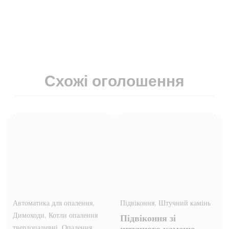
Схожі оголошення
,
,
Автоматика для опалення
Підвіконня
Штучний камінь
,
Димоходи
Котли опалення
Підвіконня зі
,
твердопаливні
Опалення