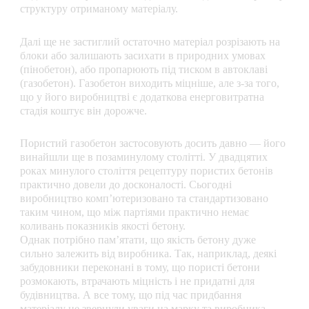
структуру отриманому матеріалу.
Далі ще не застиглий остаточно матеріал розрізають на
блоки або залишають засихати в природних умовах
(пінобетон), або пропарюють під тиском в автоклаві
(газобетон). Газобетон виходить міцніше, але з-за того,
що у його виробництві є додаткова енерговитратна
стадія коштує він дорожче.
Пористий газобетон застосовують досить давно — його
винайшли ще в позаминулому столітті. У двадцятих
роках минулого століття рецептуру пористих бетонів
практично довели до досконалості. Сьогодні
виробництво комп’ютеризовано та стандартизовано
таким чином, що між партіями практично немає
коливань показників якості бетону.
Однак потрібно пам’ятати, що якість бетону дуже
сильно залежить від виробника. Так, наприклад, деякі
забудовники переконані в тому, що пористі бетони
розмокають, втрачають міцність і не придатні для
будівництва. А все тому, що під час придбання
матеріалу не звернули уваги на марку та виробника.