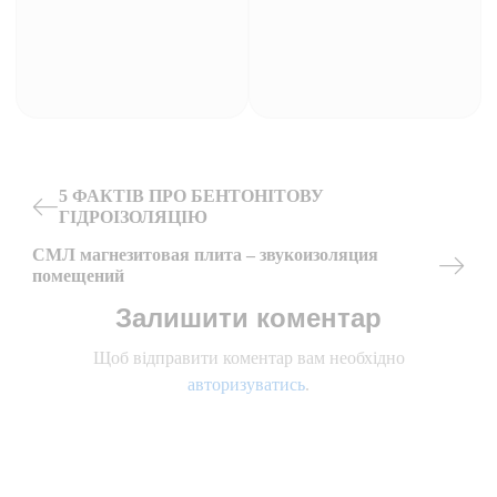
Навігація
5 ФАКТІВ ПРО БЕНТОНІТОВУ
ГІДРОІЗОЛЯЦІЮ
Previous
записів
СМЛ магнезитовая плита – звукоизоляция
Post
помещений
Next
Залишити коментар
Post
Щоб відправити коментар вам необхідно
авторизуватись
.