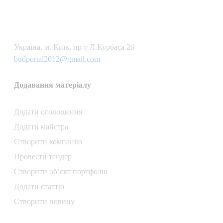
Українa, м. Київ, пр-т Л.Курбаса 2б
budportal2012@gmail.com
Додавання матеріалу
Додати oголошення
Додати майстра
Створити компанiю
Провести тендер
Створити об’єкт портфоліо
Додати статтю
Створити новину