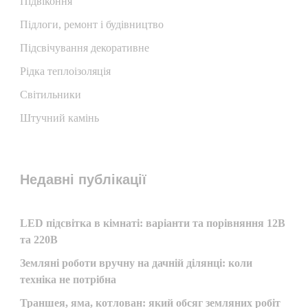
Підвіконня
Підлоги, ремонт і будівництво
Підсвічування декоративне
Рідка теплоізоляція
Світильники
Штучний камінь
Недавні публікації
LED підсвітка в кімнаті: варіанти та порівняння 12В
та 220В
Земляні роботи вручну на дачній ділянці: коли
техніка не потрібна
Траншея, яма, котлован: який обсяг земляних робіт