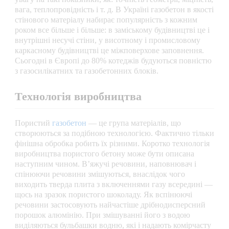
вага, теплопровідність і т. д. В Україні газобетон в якості
стінового матеріалу набирає популярність з кожним
роком все більше і більше: в заміському будівництві це і
внутрішні несучі стіни, у висотному і промисловому
каркасному будівництві це міжповерхове заповнення.
Сьогодні в Європі до 80% котеджів будуються повністю
з газосилікатних та газобетонних блоків.
Технологія виробництва
Пористий
газобетон
— це група матеріалів, що
створюються за подібною технологією. Фактично тільки
фінішна обробка робить їх різними. Коротко технологія
виробництва пористого бетону може бути описана
наступним чином. В’яжучі речовини, наповнювач і
спінюючи речовини змішуються, внаслідок чого
виходить тверда плита з включеннями газу всередині —
щось на зразок пористого шоколаду. Як вспінюючі
речовини застосовують найчастіше дрібнодисперсний
порошок алюмінію. При змішуванні його з водою
виділяються бульбашки водню, які і надають комірчасту