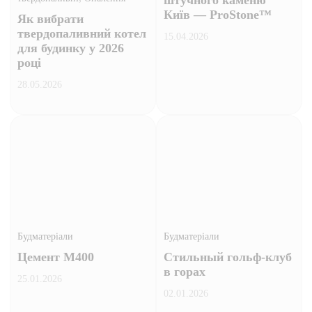
штучного каменю
Київ — ProStone™
Як вибрати
твердопаливний котел
15.04.2026
для будинку у 2026
році
28.05.2026
Будматеріали
Будматеріали
Цемент М400
Стильный гольф-клуб
в горах
25.01.2026
02.01.2026