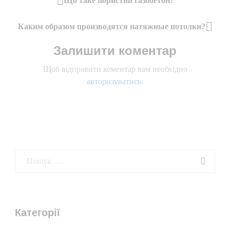
Що таке пористий газобетон?
Previous
записів
Post
Каким образом производятся натяжные потолки?
Next
Залишити коментар
Post
Щоб відправити коментар вам необхідно
авторизуватись
.
Категорії