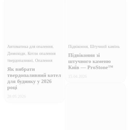
,
,
Автоматика для опалення
Підвіконня
Штучний камінь
,
Димоходи
Котли опалення
Підвіконня зі
,
твердопаливні
Опалення
штучного каменю
Київ — ProStone™
Як вибрати
твердопаливний котел
15.04.2026
для будинку у 2026
році
28.05.2026