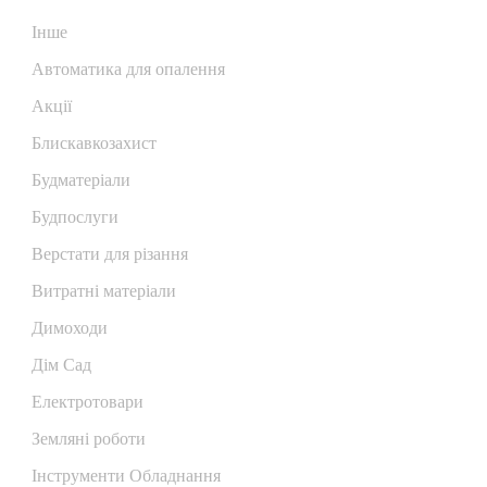
Iнше
Автоматика для опалення
Акції
Блискавкозахист
Будматеріали
Будпослуги
Верстати для різання
Витратні матеріали
Димоходи
Дім Сад
Електротовари
Земляні роботи
Інструменти Обладнання