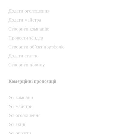
Додати oголошення
Додати майстра
Створити компанiю
Провести тендер
Створити об’єкт портфоліо
Додати статтю
Створити новину
Комерційні пропозиції
Усі компанії
Усі майстри
Усі оголошення
Усі акції
Усі об’єкти