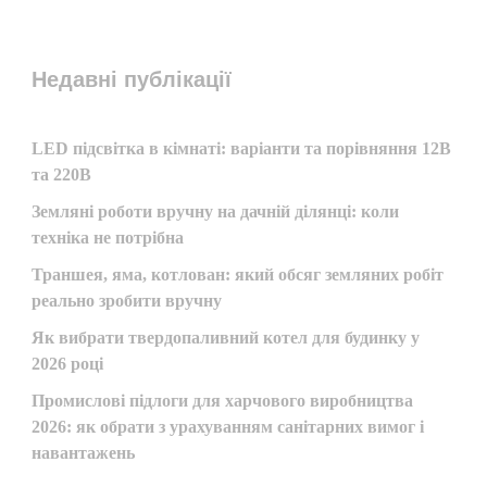
Недавні публікації
LED підсвітка в кімнаті: варіанти та порівняння 12В
та 220В
Земляні роботи вручну на дачній ділянці: коли
техніка не потрібна
Траншея, яма, котлован: який обсяг земляних робіт
реально зробити вручну
Як вибрати твердопаливний котел для будинку у
2026 році
Промислові підлоги для харчового виробництва
2026: як обрати з урахуванням санітарних вимог і
навантажень