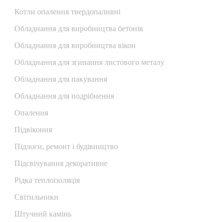
Котли опалення твердопаливні
Обладнання для виробництва бетонів
Обладнання для виробництва вікон
Обладнання для згинання листового металу
Обладнання для пакування
Обладнання для подрібнення
Опалення
Підвіконня
Підлоги, ремонт і будівництво
Підсвічування декоративне
Рідка теплоізоляція
Світильники
Штучний камінь