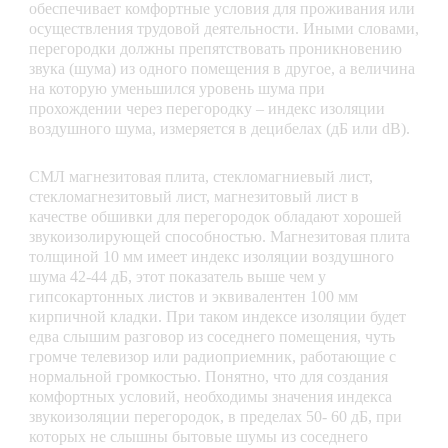
обеспечивает комфортные условия для проживания или
осуществления трудовой деятельности. Иными словами,
перегородки должны препятствовать проникновению
звука (шума) из одного помещения в другое, а величина
на которую уменьшился уровень шума при
прохождении через перегородку – индекс изоляции
воздушного шума, измеряется в децибелах (дБ или dB).
СМЛ магнезитовая плита, стекломагниевый лист,
стекломагнезитовый лист, магнезитовый лист в
качестве обшивки для перегородок обладают хорошей
звукоизолирующей способностью. Магнезитовая плита
толщиной 10 мм имеет индекс изоляции воздушного
шума 42-44 дБ, этот показатель выше чем у
гипсокартонных листов и эквивалентен 100 мм
кирпичной кладки. При таком индексе изоляции будет
едва слышим разговор из соседнего помещения, чуть
громче телевизор или радиоприемник, работающие с
нормальной громкостью. Понятно, что для создания
комфортных условий, необходимы значения индекса
звукоизоляции перегородок, в пределах 50- 60 дБ, при
которых не слышны бытовые шумы из соседнего